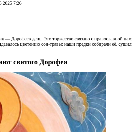
6.2025 7:26
к — Дорофеев день. Это торжество связано с православной пам
идавалось цветению сон-травы: наши предки собирали её, сушил
яют святого Дорофея