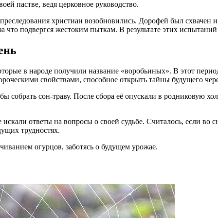
оей пастве, ведя церковное руководство.
преследования христиан возобновились. Дорофей был схвачен и п
за что подвергся жестоким пыткам. В результате этих испытаний
ень
оторые в народе получили название «воробьиных». В этот период
ороческими свойствами, способное открыть тайны будущего чере
бы собрать сон-траву. После сбора её опускали в родниковую хол
 искали ответы на вопросы о своей судьбе. Считалось, если во 
дущих трудностях.
чиванием огурцов, заботясь о будущем урожае.