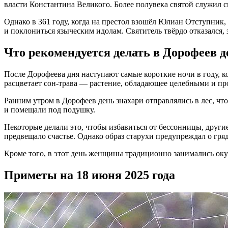
власти Константина Великого. Более полувека святой служил св
Однако в 361 году, когда на престол взошёл Юлиан Отступник, 
и поклониться языческим идолам. Святитель твёрдо отказался, 
Что рекомендуется делать в Дорофеев д
После Дорофеева дня наступают самые короткие ночи в году, к
расцветает сон-трава — растение, обладающее целебными и пр
Ранним утром в Дорофеев день знахари отправлялись в лес, что
и помещали под подушку.
Некоторые делали это, чтобы избавиться от бессонницы, другие
предвещало счастье. Однако образ старухи предупреждал о гря
Кроме того, в этот день женщины традиционно занимались оку
Приметы на 18 июня 2025 года